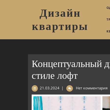
О
Дизайн
Т
квартиры
К
Концептуальный д
стиле лофт
21.03.2024
|
Нет комментария