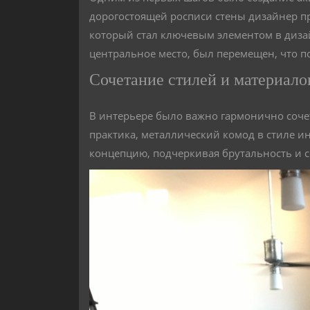
дорогостоящей росписи стены дизайнер п
который стал ключевым элементом в дизай
центральное место, был перемещен, что п
Сочетание стилей и материало
В интерьере было важно гармонично сочет
практика, металлический комод в стиле 
концепцию, подчеркивая брутальность и 