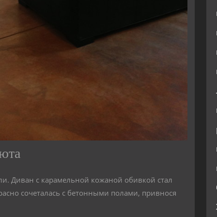
уюта
и. Диван с карамельной кожаной обивкой стал
красно сочеталась с бетонными полами, привнося