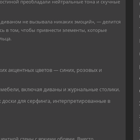
о гостиной преобладали нейтральные тона и скучные
 диваном не вызывала никаких эмоций», — делится
ь в том, чтобы привнести элементы, которые
льца.
их акцентных цветов — синих, розовых и
мебели, включая диваны и журнальные столики.
к доски для серфинга, интерпретированные в
центной стены с яркими обоями. Вместо