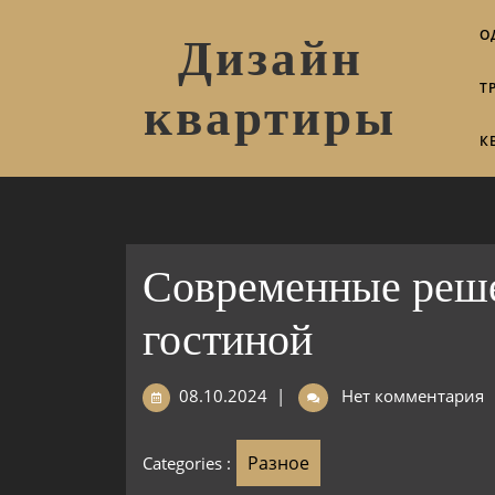
О
Дизайн
Т
квартиры
К
Современные реше
гостиной
08.10.2024
|
Нет комментария
Разное
Categories :