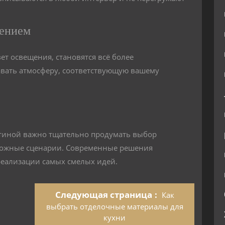
щением
ет освещения, становятся всё более
вать атмосферу, соответствующую вашему
стиной важно тщательно продумать выбор
зможные сценарии. Современные решения
еализации самых смелых идей.
Следующая страница
Как
выбрать отделочные материалы для
кухни