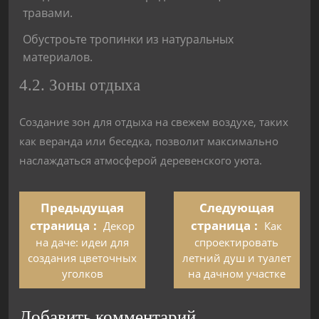
травами.
Обустроьте тропинки из натуральных
материалов.
4.2. Зоны отдыха
Создание зон для отдыха на свежем воздухе, таких
как веранда или беседка, позволит максимально
наслаждаться атмосферой деревенского уюта.
Предыдущая
Следующая
страница
страница
Декор
Как
на даче: идеи для
спроектировать
создания цветочных
летний душ и туалет
уголков
на дачном участке
Добавить комментарий