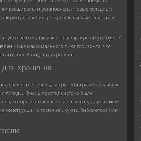
Предшествующие небольшие оконные проемы на
были расширены и установлены новые складные
сю ширину строения, раскрывая выразительный и
ную в балкон, так как он в квартире отсутствует. А
влен ниже максимального пика горизонта, что
разительный вид на антресоли.
для хранения
ана в качестве ниши для хранения разнообразных
 и посуды. Очень простая система была
тьев, которые возвышаются на высоту двух этажей
ния конструкции к гостиной, кухне, библиотеке или
ешения