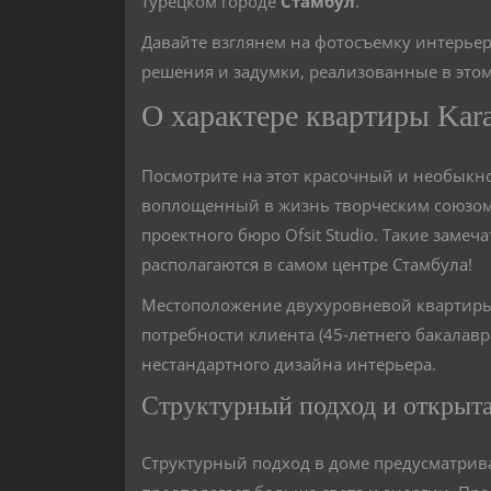
турецком городе
Стамбул
.
Давайте взглянем на фотосъемку интерь
решения и задумки, реализованные в это
О характере квартиры Kara
Посмотрите на этот красочный и необыкн
воплощенный в жизнь творческим союзом а
проектного бюро Ofsit Studio. Такие заме
располагаются в самом центре Стамбула!
Местоположение двухуровневой квартиры K
потребности клиента (45-летнего бакалав
нестандартного дизайна интерьера.
Структурный подход и открыт
Структурный подход в доме предусматрива