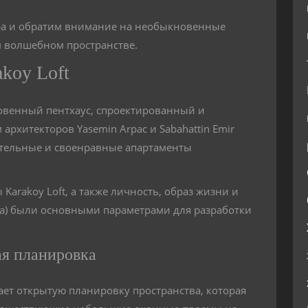
ера и обратим внимание на необыкновенные
м волшебном пространстве.
koy Loft
овенный пентхаус, спроектированный и
рхитекторов Yasemin Arpac и Sabahattin Emir
чательные и своенравные апартаменты
arakoy Loft, а также личность, образ жизни и
ра) были основными параметрами для разработки
ая планировка
ет открытую планировку пространства, которая